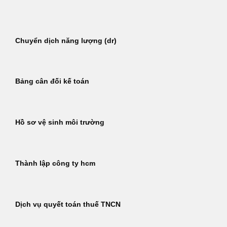
Bỏ
qua
nội
Chuyển dịch năng lượng (dr)
dung
Bảng cân đối kế toán
Hồ sơ vệ sinh môi trường
Thành lập công ty hcm
Dịch vụ quyết toán thuế TNCN